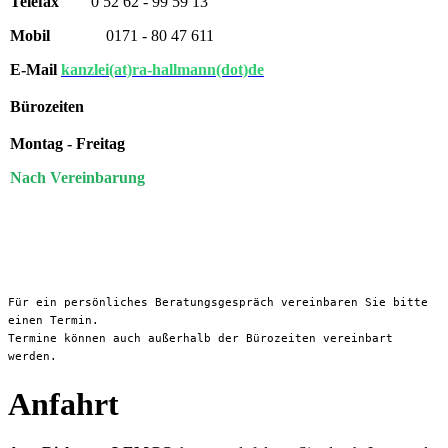
Telefax
0 52 62 - 99 59 13
Mobil
0171 - 80 47 611
E-Mail
kanzlei(at)ra-hallmann(dot)de
Bürozeiten
Montag - Freitag
Nach Vereinbarung
Für ein persönliches Beratungsgespräch vereinbaren Sie bitte
einen Termin.
Termine können auch außerhalb der Bürozeiten vereinbart
werden.
Anfahrt