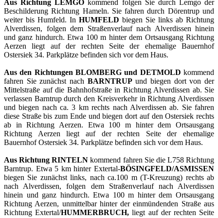
Aus Richtung LEMGO
kommend folgen Sie durch Lemgo der
Beschilderung Richtung Hameln. Sie fahren durch Dörentrup und
weiter bis Humfeld. In
HUMFELD
biegen Sie links ab Richtung
Alverdissen, folgen dem Straßenverlauf nach Alverdissen hinein
und ganz hindurch. Etwa 100 m hinter dem Ortsausgang Richtung
Aerzen liegt auf der rechten Seite der ehemalige Bauernhof
Ostersiek 34. Parkplätze befinden sich vor dem Haus.
Aus den Richtungen BLOMBERG und DETMOLD
kommend
fahren Sie zunächst nach
BARNTRUP
und biegen dort von der
Mittelstraße auf die Bahnhofstraße in Richtung Alverdissen ab. Sie
verlassen Barntrup durch den Kreisverkehr in Richtung Alverdissen
und biegen nach ca. 3 km rechts nach Alverdissen ab. Sie fahren
diese Straße bis zum Ende und biegen dort auf den Ostersiek rechts
ab in Richtung Aerzen. Etwa 100 m hinter dem Ortsausgang
Richtung Aerzen liegt auf der rechten Seite der ehemalige
Bauernhof Ostersiek 34. Parkplätze befinden sich vor dem Haus.
Aus Richtung RINTELN
kommend fahren Sie die L758 Richtung
Barntrup. Etwa 5 km hinter Extertal-
BÖSINGFELD/ASMISSEN
biegen Sie zunächst links, nach ca.100 m (T-Kreuzung) rechts ab
nach Alverdissen, folgen dem Straßenverlauf nach Alverdissen
hinein und ganz hindurch. Etwa 100 m hinter dem Ortsausgang
Richtung Aerzen, unmittelbar hinter der einmündenden Straße aus
Richtung Extertal/
HUMMERBRUCH,
liegt auf der rechten Seite