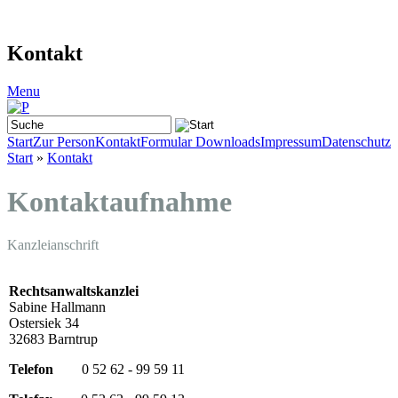
Kontakt
Menu
Start
Zur Person
Kontakt
Formular Downloads
Impressum
Datenschutz
Start
»
Kontakt
Kontaktaufnahme
Kanzleianschrift
Rechtsanwaltskanzlei
Sabine Hallmann
Ostersiek 34
32683 Barntrup
Telefon
0 52 62 - 99 59 11